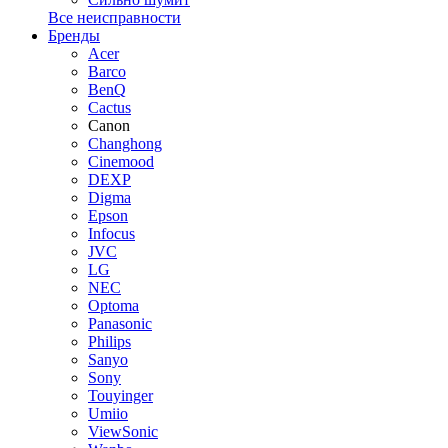
Все неисправности
Бренды
Acer
Barco
BenQ
Cactus
Canon
Changhong
Cinemood
DEXP
Digma
Epson
Infocus
JVC
LG
NEC
Optoma
Panasonic
Philips
Sanyo
Sony
Touyinger
Umiio
ViewSonic