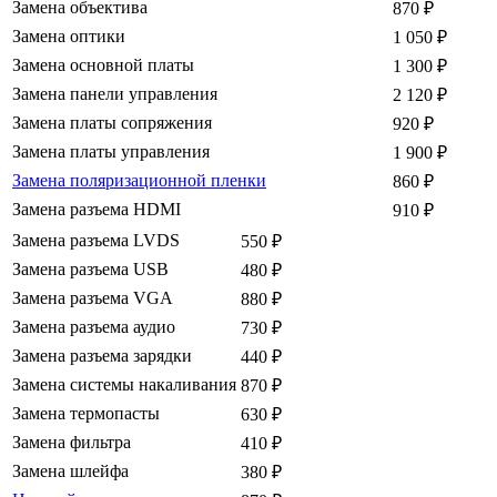
Замена объектива
870
₽
Замена оптики
1 050
₽
Замена основной платы
1 300
₽
Замена панели управления
2 120
₽
Замена платы сопряжения
920
₽
Замена платы управления
1 900
₽
Замена поляризационной пленки
860
₽
Замена разъема HDMI
910
₽
Замена разъема LVDS
550
₽
Замена разъема USB
480
₽
Замена разъема VGA
880
₽
Замена разъема аудио
730
₽
Замена разъема зарядки
440
₽
Замена системы накаливания
870
₽
Замена термопасты
630
₽
Замена фильтра
410
₽
Замена шлейфа
380
₽