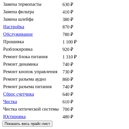
Замена термопасты
630
₽
Замена фильтра
410
₽
Замена шлейфа
380
₽
Настройка
870
₽
Обслуживание
780
₽
Прошивка
1 100
₽
Разблокировка
920
₽
Ремонт блока питания
1 310
₽
Ремонт динамика
740
₽
Ремонт кнопок управления
730
₽
Ремонт разъема аудио
860
₽
Ремонт разъема питания
740
₽
Сброс счетчика
640
₽
Чистка
610
₽
Чистка оптической системы
700
₽
Юстировка
480
₽
Показать весь прайс-лист