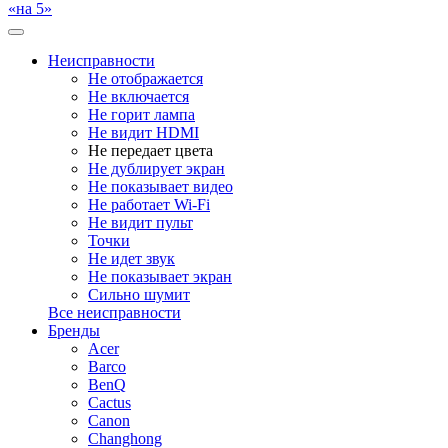
«на 5»
Неисправности
Не отображается
Не включается
Не горит лампа
Не видит HDMI
Не передает цвета
Не дублирует экран
Не показывает видео
Не работает Wi-Fi
Не видит пульт
Точки
Не идет звук
Не показывает экран
Сильно шумит
Все неисправности
Бренды
Acer
Barco
BenQ
Cactus
Canon
Changhong