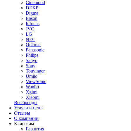
Cinemood
DEXP
Digma
Epson
Infocus
JVC
LG
NEC
Optoma
Panasonic
Philips
Sanyo
Sony
Touyinger
Umiio
ViewSonic
Wanbo
Xgimi
Xiaomi
Все бренды
Услуги и цены
Отзывы
О компании
Клиентам
Гарантия