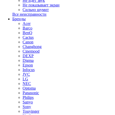
Не идет звук
Не показывает экран
Сильно шумит
Все неисправности
Бренды
Acer
Barco
BenQ
Cactus
Canon
Changhong
Cinemood
DEXP
Digma
Epson
Infocus
JVC
LG
NEC
Optoma
Panasonic
Philips
Sanyo
Sony
Touyinger