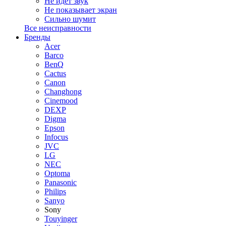
Не идет звук
Не показывает экран
Сильно шумит
Все неисправности
Бренды
Acer
Barco
BenQ
Cactus
Canon
Changhong
Cinemood
DEXP
Digma
Epson
Infocus
JVC
LG
NEC
Optoma
Panasonic
Philips
Sanyo
Sony
Touyinger