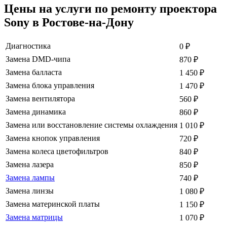
Цены на услуги по ремонту проектора
Sony в Ростове-на-Дону
Диагностика
0
₽
Замена DMD-чипа
870
₽
Замена балласта
1 450
₽
Замена блока управления
1 470
₽
Замена вентилятора
560
₽
Замена динамика
860
₽
Замена или восстановление системы охлаждения
1 010
₽
Замена кнопок управления
720
₽
Замена колеса цветофильтров
840
₽
Замена лазера
850
₽
Замена лампы
740
₽
Замена линзы
1 080
₽
Замена материнской платы
1 150
₽
Замена матрицы
1 070
₽