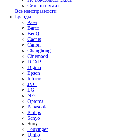
Сильно шумит
Все неисправности
Бренды
Acer
Barco
BenQ
Cactus
Canon
Changhong
Cinemood
DEXP
Digma
Epson
Infocus
JVC
LG
NEC
Optoma
Panasonic
Philips
Sanyo
Sony
Touyinger
Umiio