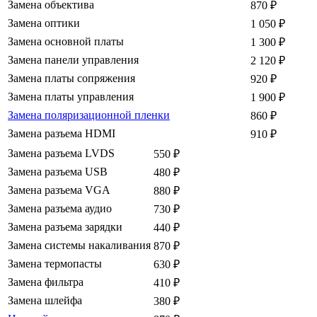
Замена объектива
870
₽
Замена оптики
1 050
₽
Замена основной платы
1 300
₽
Замена панели управления
2 120
₽
Замена платы сопряжения
920
₽
Замена платы управления
1 900
₽
Замена поляризационной пленки
860
₽
Замена разъема HDMI
910
₽
Замена разъема LVDS
550
₽
Замена разъема USB
480
₽
Замена разъема VGA
880
₽
Замена разъема аудио
730
₽
Замена разъема зарядки
440
₽
Замена системы накаливания
870
₽
Замена термопасты
630
₽
Замена фильтра
410
₽
Замена шлейфа
380
₽