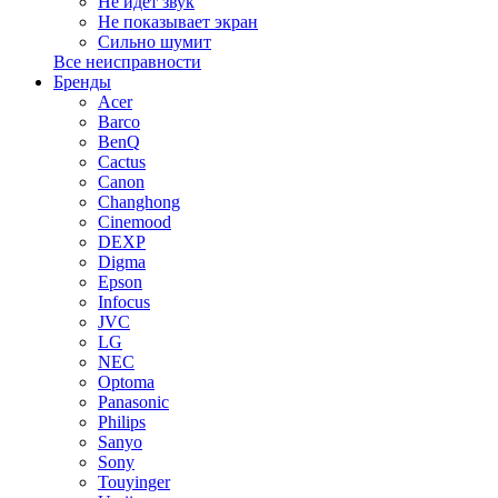
Не идет звук
Не показывает экран
Сильно шумит
Все неисправности
Бренды
Acer
Barco
BenQ
Cactus
Canon
Changhong
Cinemood
DEXP
Digma
Epson
Infocus
JVC
LG
NEC
Optoma
Panasonic
Philips
Sanyo
Sony
Touyinger