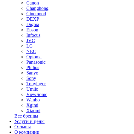
Canon
Changhong
Cinemood
DEXP
Digma
Epson
Infocus
JVC
LG
NEC
Optoma
Panasonic
Philips
Sanyo
Sony
Touyinger
Umiio
ViewSonic
Wanbo
Xgimi
Xiaomi
Все бренды
Услуги и цены
Отзывы
О компании