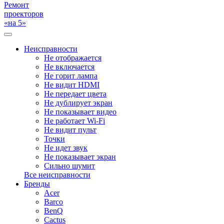
Ремонт
проекторов
«на 5»
Неисправности
Не отображается
Не включается
Не горит лампа
Не видит HDMI
Не передает цвета
Не дублирует экран
Не показывает видео
Не работает Wi-Fi
Не видит пульт
Точки
Не идет звук
Не показывает экран
Сильно шумит
Все неисправности
Бренды
Acer
Barco
BenQ
Cactus