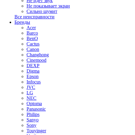
Не идет звук
Не показывает экран
Сильно шумит
Все неисправности
Бренды
Acer
Barco
BenQ
Cactus
Canon
Changhong
Cinemood
DEXP
Digma
Epson
Infocus
JVC
LG
NEC
Optoma
Panasonic
Philips
Sanyo
Sony
Touyinger