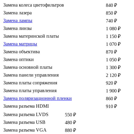
Замена колеса цветофильтров
840
₽
Замена лазера
850
₽
Замена лампы
740
₽
Замена линзы
1 080
₽
Замена материнской платы
1 150
₽
Замена матрицы
1 070
₽
Замена объектива
870
₽
Замена оптики
1 050
₽
Замена основной платы
1 300
₽
Замена панели управления
2 120
₽
Замена платы сопряжения
920
₽
Замена платы управления
1 900
₽
Замена поляризационной пленки
860
₽
Замена разъема HDMI
910
₽
Замена разъема LVDS
550
₽
Замена разъема USB
480
₽
Замена разъема VGA
880
₽