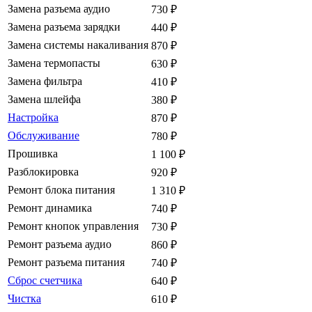
Замена разъема аудио
730
₽
Замена разъема зарядки
440
₽
Замена системы накаливания
870
₽
Замена термопасты
630
₽
Замена фильтра
410
₽
Замена шлейфа
380
₽
Настройка
870
₽
Обслуживание
780
₽
Прошивка
1 100
₽
Разблокировка
920
₽
Ремонт блока питания
1 310
₽
Ремонт динамика
740
₽
Ремонт кнопок управления
730
₽
Ремонт разъема аудио
860
₽
Ремонт разъема питания
740
₽
Сброс счетчика
640
₽
Чистка
610
₽