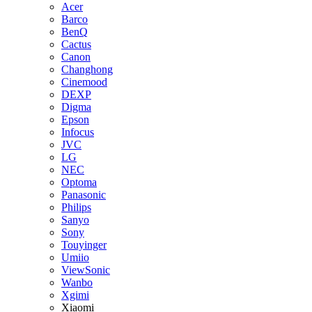
Acer
Barco
BenQ
Cactus
Canon
Changhong
Cinemood
DEXP
Digma
Epson
Infocus
JVC
LG
NEC
Optoma
Panasonic
Philips
Sanyo
Sony
Touyinger
Umiio
ViewSonic
Wanbo
Xgimi
Xiaomi