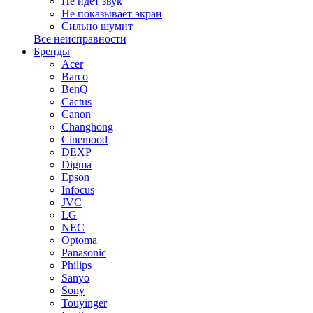
Не идет звук
Не показывает экран
Сильно шумит
Все неисправности
Бренды
Acer
Barco
BenQ
Cactus
Canon
Changhong
Cinemood
DEXP
Digma
Epson
Infocus
JVC
LG
NEC
Optoma
Panasonic
Philips
Sanyo
Sony
Touyinger