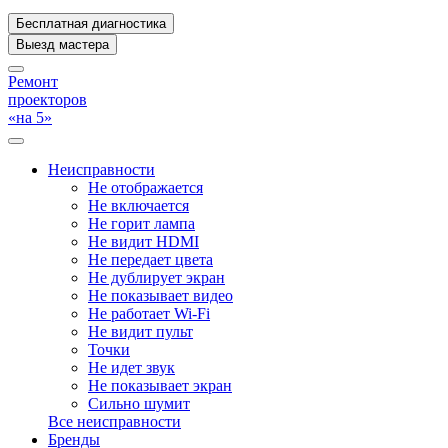
Бесплатная диагностика
Выезд мастера
Ремонт
проекторов
«на 5»
Неисправности
Не отображается
Не включается
Не горит лампа
Не видит HDMI
Не передает цвета
Не дублирует экран
Не показывает видео
Не работает Wi-Fi
Не видит пульт
Точки
Не идет звук
Не показывает экран
Сильно шумит
Все неисправности
Бренды