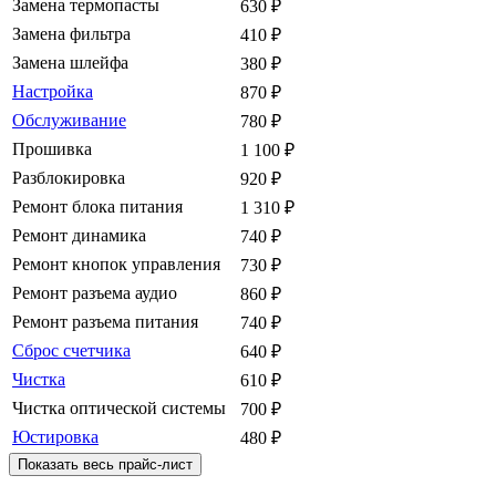
Замена термопасты
630
₽
Замена фильтра
410
₽
Замена шлейфа
380
₽
Настройка
870
₽
Обслуживание
780
₽
Прошивка
1 100
₽
Разблокировка
920
₽
Ремонт блока питания
1 310
₽
Ремонт динамика
740
₽
Ремонт кнопок управления
730
₽
Ремонт разъема аудио
860
₽
Ремонт разъема питания
740
₽
Сброс счетчика
640
₽
Чистка
610
₽
Чистка оптической системы
700
₽
Юстировка
480
₽
Показать весь прайс-лист