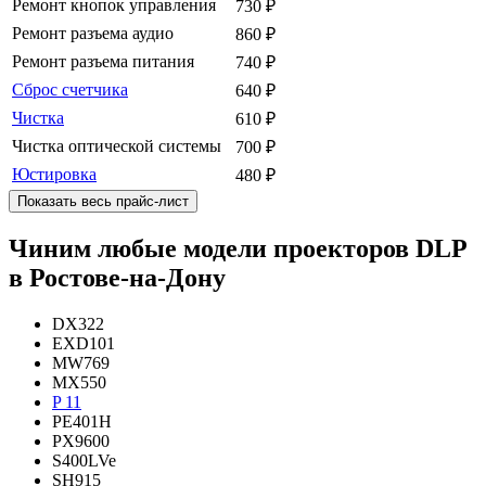
Ремонт кнопок управления
730
₽
Ремонт разъема аудио
860
₽
Ремонт разъема питания
740
₽
Сброс счетчика
640
₽
Чистка
610
₽
Чистка оптической системы
700
₽
Юстировка
480
₽
Показать весь прайс-лист
Чиним любые модели проекторов DLP
в Ростове-на-Дону
DX322
EXD101
MW769
MX550
P 11
PE401H
PX9600
S400LVe
SH915