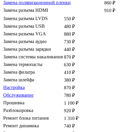
Замена поляризационной пленки
860
₽
Замена разъема HDMI
910
₽
Замена разъема LVDS
550
₽
Замена разъема USB
480
₽
Замена разъема VGA
880
₽
Замена разъема аудио
730
₽
Замена разъема зарядки
440
₽
Замена системы накаливания
870
₽
Замена термопасты
630
₽
Замена фильтра
410
₽
Замена шлейфа
380
₽
Настройка
870
₽
Обслуживание
780
₽
Прошивка
1 100
₽
Разблокировка
920
₽
Ремонт блока питания
1 310
₽
Ремонт динамика
740
₽