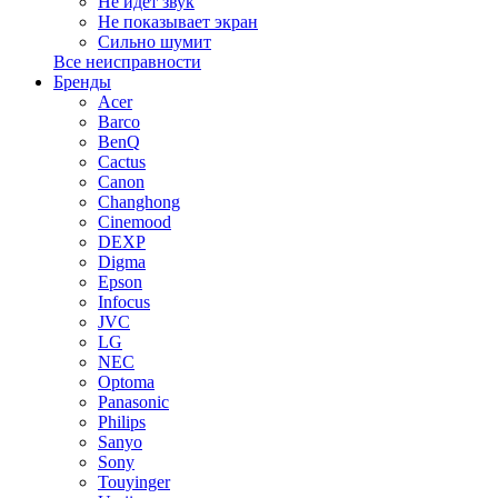
Не идет звук
Не показывает экран
Сильно шумит
Все неисправности
Бренды
Acer
Barco
BenQ
Cactus
Canon
Changhong
Cinemood
DEXP
Digma
Epson
Infocus
JVC
LG
NEC
Optoma
Panasonic
Philips
Sanyo
Sony
Touyinger