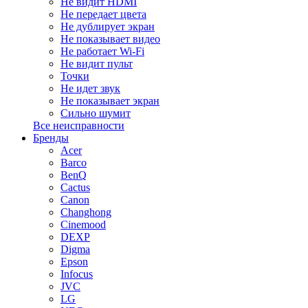
Не видит HDMI
Не передает цвета
Не дублирует экран
Не показывает видео
Не работает Wi-Fi
Не видит пульт
Точки
Не идет звук
Не показывает экран
Сильно шумит
Все неисправности
Бренды
Acer
Barco
BenQ
Cactus
Canon
Changhong
Cinemood
DEXP
Digma
Epson
Infocus
JVC
LG