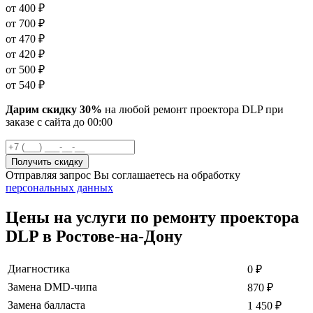
от
400
₽
от
700
₽
от
470
₽
от
420
₽
от
500
₽
от
540
₽
Дарим скидку 30%
на любой ремонт проектора DLP при
заказе с сайта
до
00
:00
Отправляя запрос Вы соглашаетесь на обработку
персональных данных
Цены на услуги по ремонту проектора
DLP в Ростове-на-Дону
Диагностика
0
₽
Замена DMD-чипа
870
₽
Замена балласта
1 450
₽