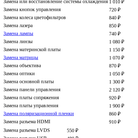
Замена или восстановление системы охлаждения
1 010
₽
Замена кнопок управления
720
₽
Замена колеса цветофильтров
840
₽
Замена лазера
850
₽
Замена лампы
740
₽
Замена линзы
1 080
₽
Замена материнской платы
1 150
₽
Замена матрицы
1 070
₽
Замена объектива
870
₽
Замена оптики
1 050
₽
Замена основной платы
1 300
₽
Замена панели управления
2 120
₽
Замена платы сопряжения
920
₽
Замена платы управления
1 900
₽
Замена поляризационной пленки
860
₽
Замена разъема HDMI
910
₽
Замена разъема LVDS
550
₽