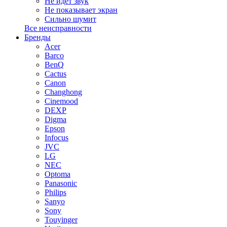
Не идет звук
Не показывает экран
Сильно шумит
Все неисправности
Бренды
Acer
Barco
BenQ
Cactus
Canon
Changhong
Cinemood
DEXP
Digma
Epson
Infocus
JVC
LG
NEC
Optoma
Panasonic
Philips
Sanyo
Sony
Touyinger