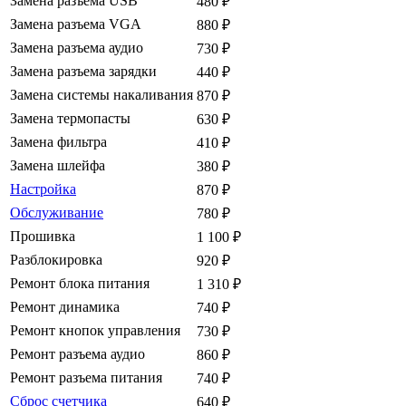
Замена разъема USB
480
₽
Замена разъема VGA
880
₽
Замена разъема аудио
730
₽
Замена разъема зарядки
440
₽
Замена системы накаливания
870
₽
Замена термопасты
630
₽
Замена фильтра
410
₽
Замена шлейфа
380
₽
Настройка
870
₽
Обслуживание
780
₽
Прошивка
1 100
₽
Разблокировка
920
₽
Ремонт блока питания
1 310
₽
Ремонт динамика
740
₽
Ремонт кнопок управления
730
₽
Ремонт разъема аудио
860
₽
Ремонт разъема питания
740
₽
Сброс счетчика
640
₽