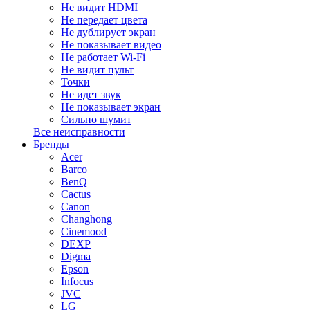
Не видит HDMI
Не передает цвета
Не дублирует экран
Не показывает видео
Не работает Wi-Fi
Не видит пульт
Точки
Не идет звук
Не показывает экран
Сильно шумит
Все неисправности
Бренды
Acer
Barco
BenQ
Cactus
Canon
Changhong
Cinemood
DEXP
Digma
Epson
Infocus
JVC
LG