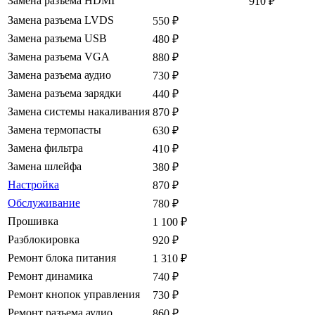
Замена разъема HDMI
910
₽
Замена разъема LVDS
550
₽
Замена разъема USB
480
₽
Замена разъема VGA
880
₽
Замена разъема аудио
730
₽
Замена разъема зарядки
440
₽
Замена системы накаливания
870
₽
Замена термопасты
630
₽
Замена фильтра
410
₽
Замена шлейфа
380
₽
Настройка
870
₽
Обслуживание
780
₽
Прошивка
1 100
₽
Разблокировка
920
₽
Ремонт блока питания
1 310
₽
Ремонт динамика
740
₽
Ремонт кнопок управления
730
₽
Ремонт разъема аудио
860
₽