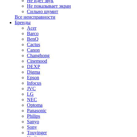
Не идет звук
Не показывает экран
Сильно шумит
Все неисправности
Бренды
Acer
Barco
BenQ
Cactus
Canon
Changhong
Cinemood
DEXP
Digma
Epson
Infocus
JVC
LG
NEC
Optoma
Panasonic
Philips
Sanyo
Sony
Touyinger