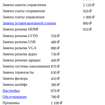
Замена панели управления
2 120
₽
Замена платы сопряжения
920
₽
Замена платы управления
1 900
₽
Замена поляризационной пленки
860
₽
Замена разъема HDMI
910
₽
Замена разъема LVDS
550
₽
Замена разъема USB
480
₽
Замена разъема VGA
880
₽
Замена разъема аудио
730
₽
Замена разъема зарядки
440
₽
Замена системы накаливания
870
₽
Замена термопасты
630
₽
Замена фильтра
410
₽
Замена шлейфа
380
₽
Настройка
870
₽
Обслуживание
780
₽
Прошивка
1 100
₽