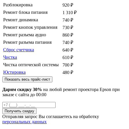
Разблокировка
920
₽
Ремонт блока питания
1 310
₽
Ремонт динамика
740
₽
Ремонт кнопок управления
730
₽
Ремонт разъема аудио
860
₽
Ремонт разъема питания
740
₽
Сброс счетчика
640
₽
Чистка
610
₽
Чистка оптической системы
700
₽
Юстировка
480
₽
Показать весь прайс-лист
Дарим скидку 30%
на любой ремонт проектора Epson при
заказе с сайта
до
00
:00
Отправляя запрос Вы соглашаетесь на обработку
персональных данных