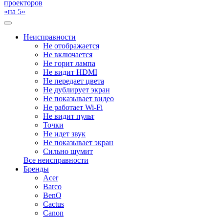
проекторов
«на 5»
Неисправности
Не отображается
Не включается
Не горит лампа
Не видит HDMI
Не передает цвета
Не дублирует экран
Не показывает видео
Не работает Wi-Fi
Не видит пульт
Точки
Не идет звук
Не показывает экран
Сильно шумит
Все неисправности
Бренды
Acer
Barco
BenQ
Cactus
Canon