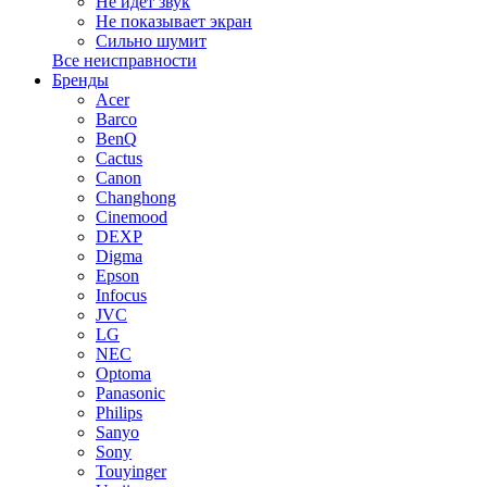
Не идет звук
Не показывает экран
Сильно шумит
Все неисправности
Бренды
Acer
Barco
BenQ
Cactus
Canon
Changhong
Cinemood
DEXP
Digma
Epson
Infocus
JVC
LG
NEC
Optoma
Panasonic
Philips
Sanyo
Sony
Touyinger