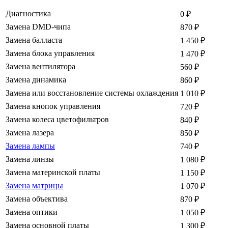
Диагностика
0
₽
Замена DMD-чипа
870
₽
Замена балласта
1 450
₽
Замена блока управления
1 470
₽
Замена вентилятора
560
₽
Замена динамика
860
₽
Замена или восстановление системы охлаждения
1 010
₽
Замена кнопок управления
720
₽
Замена колеса цветофильтров
840
₽
Замена лазера
850
₽
Замена лампы
740
₽
Замена линзы
1 080
₽
Замена материнской платы
1 150
₽
Замена матрицы
1 070
₽
Замена объектива
870
₽
Замена оптики
1 050
₽
Замена основной платы
1 300
₽