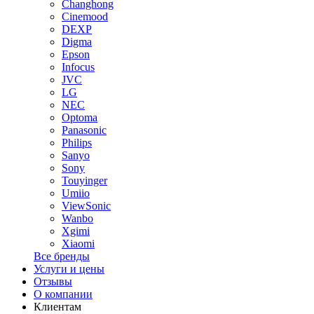
Changhong
Cinemood
DEXP
Digma
Epson
Infocus
JVC
LG
NEC
Optoma
Panasonic
Philips
Sanyo
Sony
Touyinger
Umiio
ViewSonic
Wanbo
Xgimi
Xiaomi
Все бренды
Услуги и цены
Отзывы
О компании
Клиентам