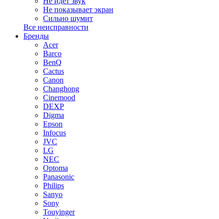
Не идет звук
Не показывает экран
Сильно шумит
Все неисправности
Бренды
Acer
Barco
BenQ
Cactus
Canon
Changhong
Cinemood
DEXP
Digma
Epson
Infocus
JVC
LG
NEC
Optoma
Panasonic
Philips
Sanyo
Sony
Touyinger