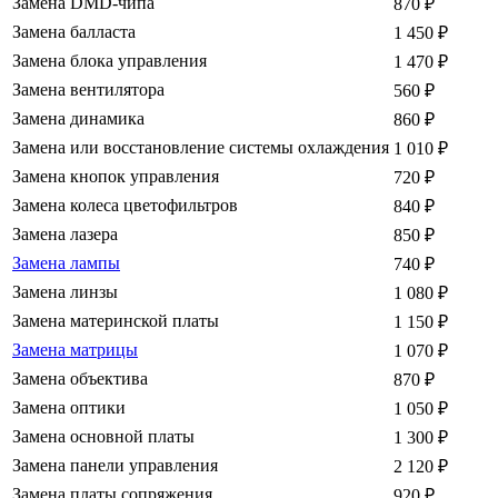
Замена DMD-чипа
870
₽
Замена балласта
1 450
₽
Замена блока управления
1 470
₽
Замена вентилятора
560
₽
Замена динамика
860
₽
Замена или восстановление системы охлаждения
1 010
₽
Замена кнопок управления
720
₽
Замена колеса цветофильтров
840
₽
Замена лазера
850
₽
Замена лампы
740
₽
Замена линзы
1 080
₽
Замена материнской платы
1 150
₽
Замена матрицы
1 070
₽
Замена объектива
870
₽
Замена оптики
1 050
₽
Замена основной платы
1 300
₽
Замена панели управления
2 120
₽
Замена платы сопряжения
920
₽