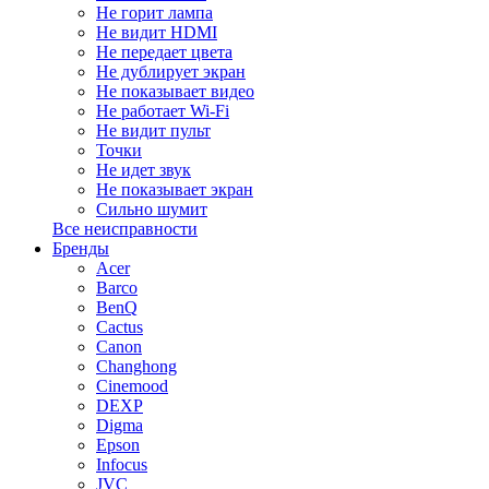
Не горит лампа
Не видит HDMI
Не передает цвета
Не дублирует экран
Не показывает видео
Не работает Wi-Fi
Не видит пульт
Точки
Не идет звук
Не показывает экран
Сильно шумит
Все неисправности
Бренды
Acer
Barco
BenQ
Cactus
Canon
Changhong
Cinemood
DEXP
Digma
Epson
Infocus
JVC