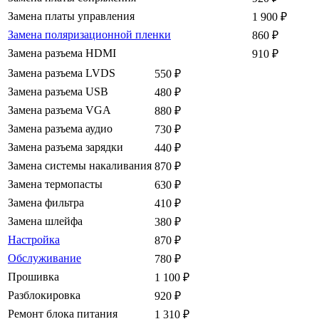
Замена платы управления
1 900
₽
Замена поляризационной пленки
860
₽
Замена разъема HDMI
910
₽
Замена разъема LVDS
550
₽
Замена разъема USB
480
₽
Замена разъема VGA
880
₽
Замена разъема аудио
730
₽
Замена разъема зарядки
440
₽
Замена системы накаливания
870
₽
Замена термопасты
630
₽
Замена фильтра
410
₽
Замена шлейфа
380
₽
Настройка
870
₽
Обслуживание
780
₽
Прошивка
1 100
₽
Разблокировка
920
₽
Ремонт блока питания
1 310
₽